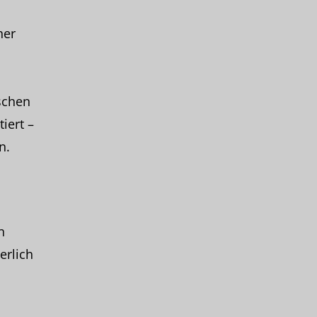
her
schen
iert –
n.
n
erlich