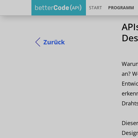
START
PROGRAMM
API
Des
Zurück
Warum 
an? We
Entwic
erken
Drahts
Dieser
Design