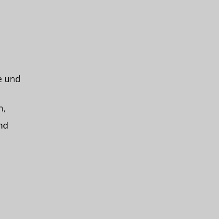
e und
n,
nd