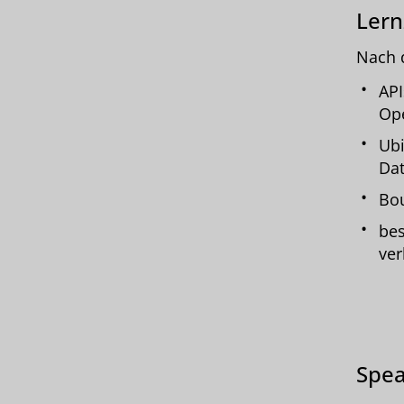
Lern
Nach 
API
Ope
Ubi
Dat
Bou
bes
ver
Spea