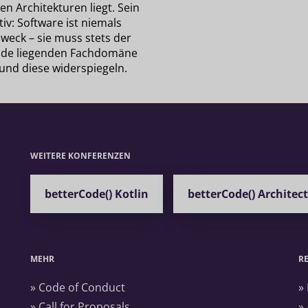
ten Architekturen liegt. Sein
iv: Software ist niemals
weck – sie muss stets der
de liegenden Fachdomäne
 und diese widerspiegeln.
WEITERE KONFERENZEN
betterCode() Kotlin
betterCode() Architec
MEHR
R
» Code of Conduct
»
» Call for Proposals
»