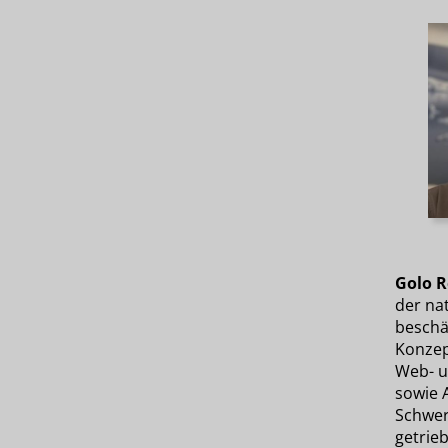
Golo 
der na
beschäf
Konzep
Web- 
sowie 
Schwer
getrie