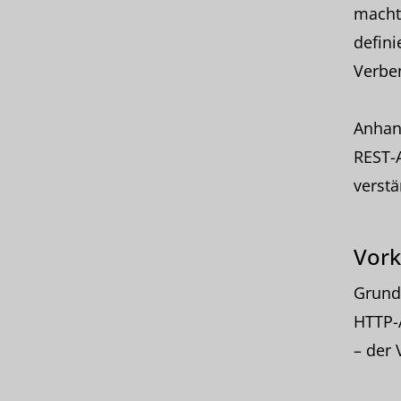
macht
defini
Verben
Anhand
REST-A
verstä
Vork
Grund
HTTP-A
– der 