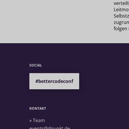
verteil
Leitmot
Selbstz
zugrun
folgen
SOCIAL
#bettercodeconf
KONTAKT
» Team
events@dpunkt.de