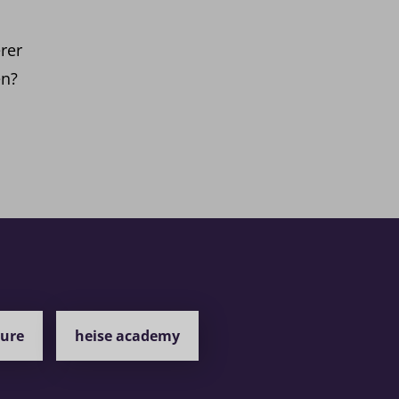
rer
en?
ture
heise academy