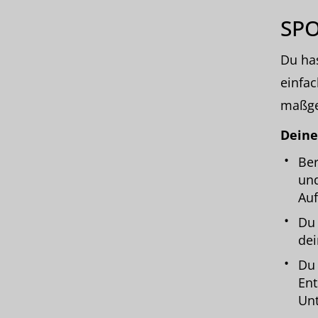
SP
Du has
einfac
maßge
Deine
Ber
und
Auf
Du 
dei
Du 
Ent
Un