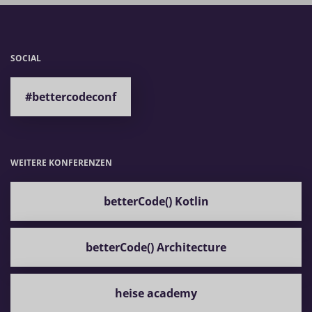
SOCIAL
#bettercodeconf
WEITERE KONFERENZEN
betterCode() Kotlin
betterCode() Architecture
heise academy