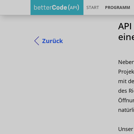
START
PROGRAMM
API
ein
Zurück
Neben
Projek
mit de
des R
Öffnun
natürl
Unser 