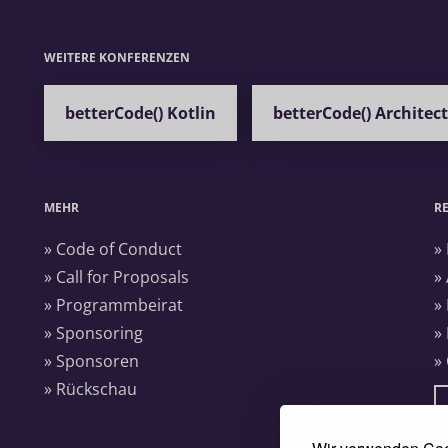
WEITERE KONFERENZEN
betterCode() Kotlin
betterCode() Architec
MEHR
R
» Code of Conduct
»
» Call for Proposals
»
» Programmbeirat
»
» Sponsoring
»
» Sponsoren
»
» Rückschau