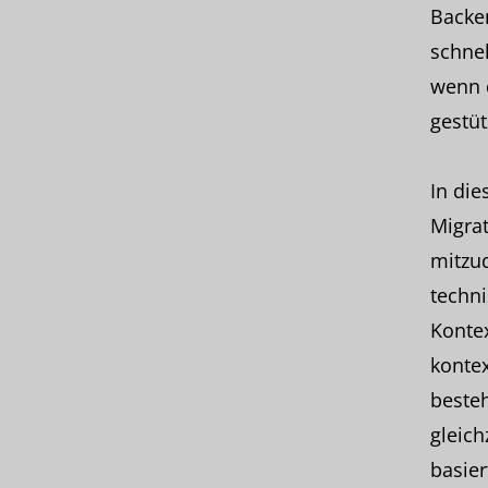
Backen
schnel
wenn d
gestüt
In die
Migrat
mitzud
techni
Kontex
kontex
besteh
gleich
basier