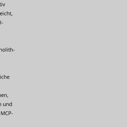
tiv
eicht,
I-
nolith-
iche
nen,
n und
r MCP-