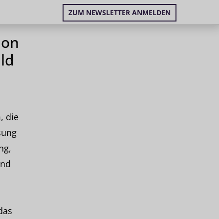
ZUM NEWSLETTER ANMELDEN
ion
ld
, die
ösung
ng,
und
das