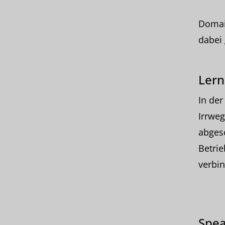
Domai
dabei 
Lern
In der
Irrweg
abgesc
Betrie
verbin
Spea