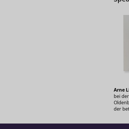
Arne 
bei de
Oldenb
der bet