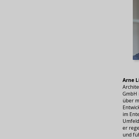
Arne 
Archit
GmbH i
über m
Entwick
im Ent
Umfeld
er reg
und fü