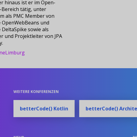
r hinaus ist er im Open-
Bereich tätig, unter
m als PMC Member von
e OpenWebBeans und
 DeltaSpike sowie als
r und Projektleiter von JPA
y.
neLimburg
WEITERE KONFERENZEN
betterCode() Kotlin
betterCode() Archit