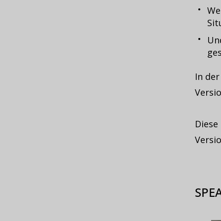
Wel
Sit
Und
ges
In de
Versio
Diese
Versi
SPE