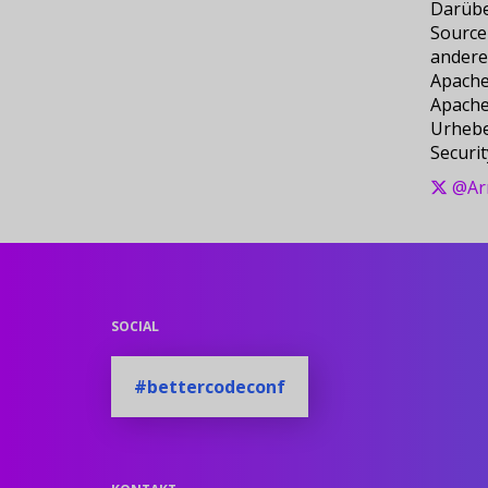
Darübe
Source-
andere
Apach
Apache
Urhebe
Securit
@Ar
SOCIAL
#bettercodeconf