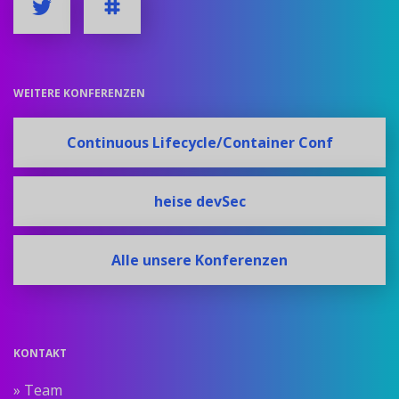
WEITERE KONFERENZEN
Continuous Lifecycle/Container Conf
heise devSec
Alle unsere Konferenzen
KONTAKT
» Team