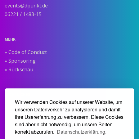
events@dpunkt.de
06221 / 1483-15
MEHR
» Code of Conduct
» Sponsoring
» Rückschau
RECHTLICHES
Wir verwenden Cookies auf unserer Website, um
» Impressum & Bildnachweise
unseren Datenverkehr zu analysieren und damit
» Datenschutzerklärung dpunkt.verlag
ihre Usererfahrung zu verbessern. Diese Cookies
sind aber nicht notwendig, um unsere Seiten
» Datenschutzerklärung Heise Medien
korrekt abzurufen.
Datenschutzerklärung.
» AGB Veranstaltungen