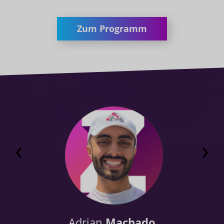
Zum Programm
‹
›
Adrian
Machado