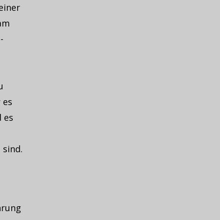
einer
 am
-
u
 es
d es
 sind.
hrung