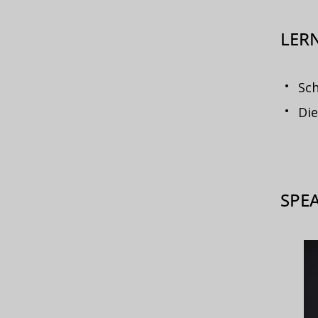
LERN
Sc
Die
SPE