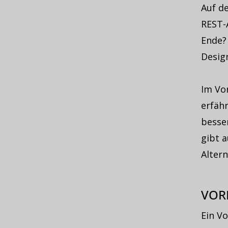
Auf de
REST-
Ende? 
Desig
Im Vo
erfähr
besser
gibt a
Altern
VOR
Ein V