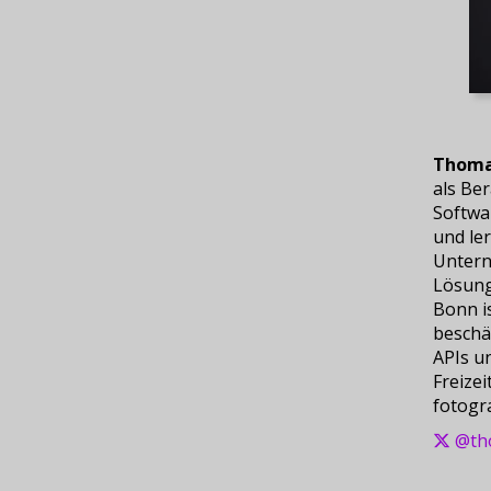
Thoma
als Ber
Softwa
und le
Untern
Lösung
Bonn i
beschäf
APIs un
Freizei
fotogra
@th