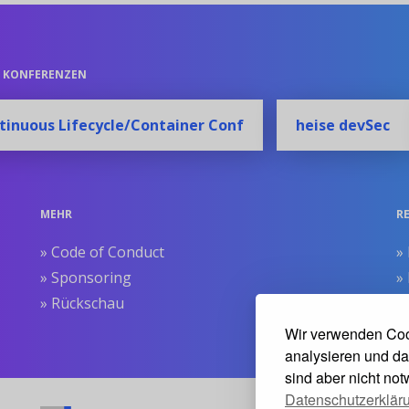
E KONFERENZEN
tinuous Lifecycle/Container Conf
heise devSec
MEHR
R
» Code of Conduct
»
» Sponsoring
»
» Rückschau
»
»
Wir verwenden Coo
analysieren und da
sind aber nicht no
Datenschutzerklär