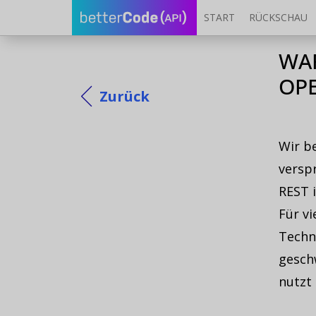
START
RÜCKSCHAU
WAR
OPE
Zurück
Wir b
versp
REST i
Für v
Techn
gesch
nutzt 